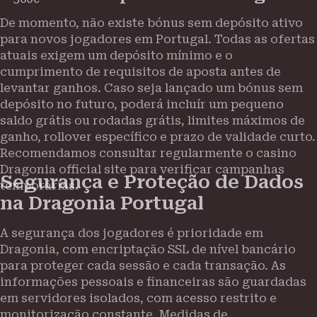
De momento, não existe bónus sem depósito ativo
para novos jogadores em Portugal. Todas as ofertas
atuais exigem um depósito mínimo e o
cumprimento de requisitos de aposta antes de
levantar ganhos. Caso seja lançado um bónus sem
depósito no futuro, poderá incluír um pequeno
saldo grátis ou rodadas grátis, limites máximos de
ganho, rollover específico e prazo de validade curto.
Recomendamos consultar regularmente o casino
Dragonia official site para verificar campanhas
Segurança e Proteção de Dados
temporárias.
na Dragonia Portugal
A segurança dos jogadores é prioridade em
Dragonia, com encriptação SSL de nível bancário
para proteger cada sessão e cada transação. As
informações pessoais e financeiras são guardadas
em servidores isolados, com acesso restrito e
monitorização constante. Medidas de