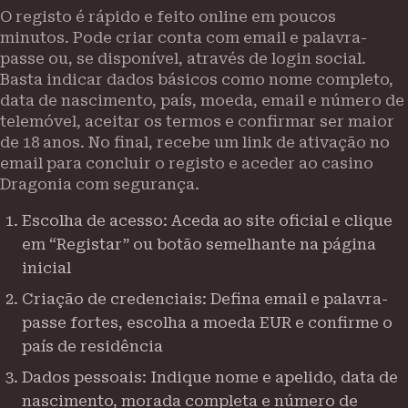
O registo é rápido e feito online em poucos
minutos. Pode criar conta com email e palavra-
passe ou, se disponível, através de login social.
Basta indicar dados básicos como nome completo,
data de nascimento, país, moeda, email e número de
telemóvel, aceitar os termos e confirmar ser maior
de 18 anos. No final, recebe um link de ativação no
email para concluir o registo e aceder ao casino
Dragonia com segurança.
Escolha de acesso: Aceda ao site oficial e clique
em “Registar” ou botão semelhante na página
inicial
Criação de credenciais: Defina email e palavra-
passe fortes, escolha a moeda EUR e confirme o
país de residência
Dados pessoais: Indique nome e apelido, data de
nascimento, morada completa e número de