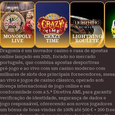
AGORA
AGORA
AGORA
MONOPOLY
CRAZY
LIGHTNING
LIVE
TIME
ROULETE
Dragonia é um inovador casino e casa de apostas
JOGAR
JOGAR
JOGAR
online lançado em 2025, focado no mercado
AGORA
AGORA
AGORA
português, que combina apostas desportivas
pré‑jogo e ao vivo com um casino moderno com
milhares de slots dos principais fornecedores, mesa
ao vivo e jogos de casino clássico, operado sob
licença internacional de jogo online e em
conformidade com a 5.ª Diretiva AML para garantir
verificação de identidade, segurança de dados e
jogo responsável, oferecendo aos novos jogadores
um bónus de boas‑vindas de 100% até 500 € + 200 free