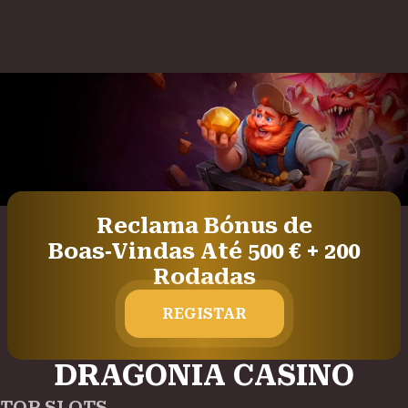
Reclama Bónus de
Boas‑Vindas Até 500 € + 200
Rodadas
REGISTAR
DRAGONIA CASINO
TOP SLOTS