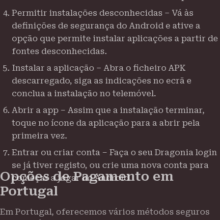
Permitir instalações desconhecidas – Vá às
definições de segurança do Android e ative a
opção que permite instalar aplicações a partir de
fontes desconhecidas.
Instalar a aplicação – Abra o ficheiro APK
descarregado, siga as indicações no ecrã e
conclua a instalação no telemóvel.
Abrir a app – Assim que a instalação terminar,
toque no ícone da aplicação para a abrir pela
primeira vez.
Entrar ou criar conta – Faça o seu Dragonia login
se já tiver registo, ou crie uma nova conta para
Opções de Pagamento em
começar a jogar no Android.
Portugal
Em Portugal, oferecemos vários métodos seguros