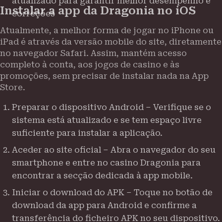
atualizado para garantir melhor desempenho e
Instalar a app da Dragonia no iOS
correções
Atualmente, a melhor forma de jogar no iPhone ou
iPad é através da versão mobile do site, diretamente
no navegador Safari. Assim, mantém acesso
completo à conta, aos jogos de casino e às
promoções, sem precisar de instalar nada na App
Store.
Preparar o dispositivo Android – Verifique se o
sistema está atualizado e se tem espaço livre
suficiente para instalar a aplicação.
Aceder ao site oficial – Abra o navegador do seu
smartphone e entre no casino Dragonia para
encontrar a secção dedicada à app mobile.
Iniciar o download do APK – Toque no botão de
download da app para Android e confirme a
transferência do ficheiro APK no seu dispositivo.