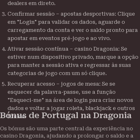
dealers em direto.
Confirmar sessão – apostas desportivas: Clique
em "Login" para validar os dados, aguarde o
carregamento da conta e ver o saldo pronto para
apostar em eventos pré-jogo e ao vivo.
Ativar sessão contínua – casino Dragonia: Se
estiver num dispositivo privado, marque a opção
para manter a sessão ativa e regressar às suas
categorias de jogo com um só clique.
Recuperar acesso – jogos de mesa: Se se
esquecer da palavra-passe, use a função
"Esqueci-me" na área de login para criar novos
dados e voltar a jogar roleta, blackjack e outros
Bónus de Portugal na Dragonia
títulos.
Os bónus são uma parte central da experiência no
casino Dragonia, ajudando a prolongar o saldo e a