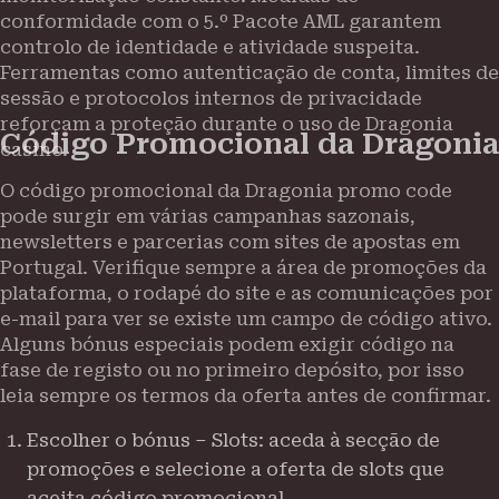
conformidade com o 5.º Pacote AML garantem
controlo de identidade e atividade suspeita.
Ferramentas como autenticação de conta, limites de
sessão e protocolos internos de privacidade
reforçam a proteção durante o uso de Dragonia
Código Promocional da Dragonia
casino.
O código promocional da Dragonia promo code
pode surgir em várias campanhas sazonais,
newsletters e parcerias com sites de apostas em
Portugal. Verifique sempre a área de promoções da
plataforma, o rodapé do site e as comunicações por
e-mail para ver se existe um campo de código ativo.
Alguns bónus especiais podem exigir código na
fase de registo ou no primeiro depósito, por isso
leia sempre os termos da oferta antes de confirmar.
Escolher o bónus – Slots: aceda à secção de
promoções e selecione a oferta de slots que
aceita código promocional.