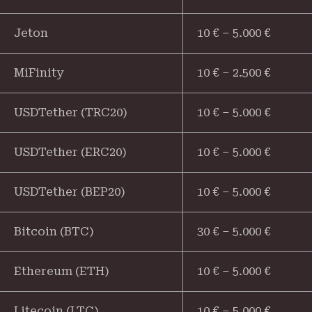
Jeton
10 € – 5.000 €
MiFinity
10 € – 2.500 €
USDTether (TRC20)
10 € – 5.000 €
USDTether (ERC20)
10 € – 5.000 €
USDTether (BEP20)
10 € – 5.000 €
Bitcoin (BTC)
30 € – 5.000 €
Ethereum (ETH)
10 € – 5.000 €
Litecoin (LTC)
10 € – 5.000 €