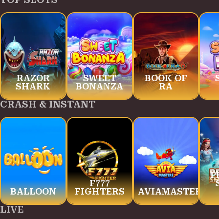
RAZOR
SWEET
BOOK OF
SHARK
BONANZA
RA
CRASH & INSTANT
JOGAR
JOGAR
JOGAR
AGORA
AGORA
AGORA
P
F777
BALLOON
FIGHTERS
AVIAMASTERS
LIVE
JOGAR
JOGAR
JOGAR