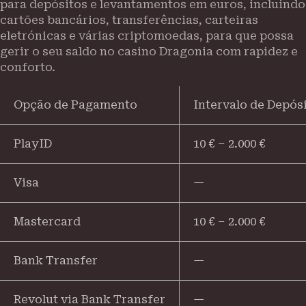
para depósitos e levantamentos em euros, incluindo
cartões bancários, transferências, carteiras
eletrónicas e várias criptomoedas, para que possa
gerir o seu saldo no casino Dragonia com rapidez e
conforto.
Opção de Pagamento
Intervalo de Depós
PlayID
10 € – 2.000 €
Visa
—
Mastercard
10 € – 2.000 €
Bank Transfer
—
Revolut via Bank Transfer
—